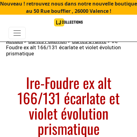
Nouveau ! retrouvez nous dans notre nouvelle boutique
au 50 Rue bouffier , 26000 Valence !
Accueil
>
Cartes Pokémon
>
Cartes à l'unité
> Ire-
Foudre ex alt 166/131 écarlate et violet évolution
prismatique
Ire-Foudre ex alt
166/131 écarlate et
violet évolution
prismatique