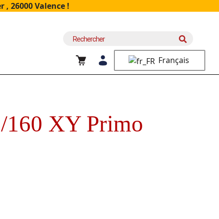
 , 26000 Valence !
Recherche
pour :
Français
3/160 XY Primo