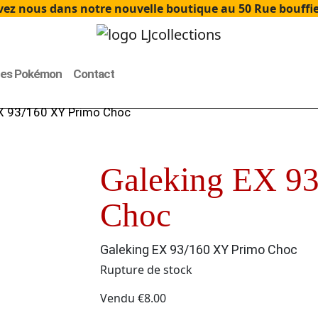
ez nous dans notre nouvelle boutique au 50 Rue bouffier
tes Pokémon
Contact
EX 93/160 XY Primo Choc
Galeking EX 9
Choc
Galeking EX 93/160 XY Primo Choc
Rupture de stock
Vendu
€
8.00