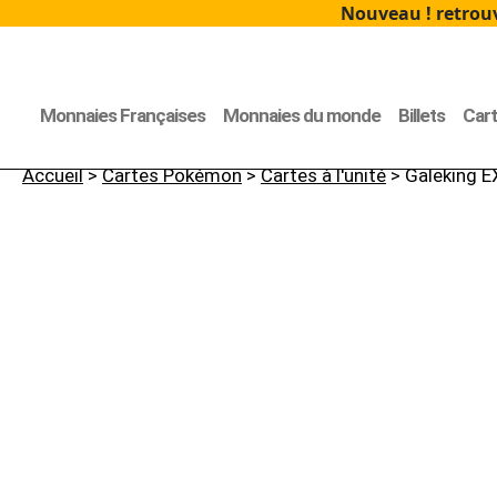
Nouveau ! retrouv
Monnaies Françaises
Monnaies du monde
Billets
Car
Accueil
>
Cartes Pokémon
>
Cartes à l'unité
> Galeking 