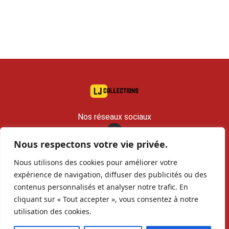
Nos réseaux sociaux
Nous respectons votre vie privée.
contact@lj-collections.com
Nous utilisons des cookies pour améliorer votre
RCS 979 374 147 Romans
expérience de navigation, diffuser des publicités ou des
contenus personnalisés et analyser notre trafic. En
Vous voulez
Contact
Archives
cliquant sur « Tout accepter », vous consentez à notre
vendre ?
utilisation des cookies.