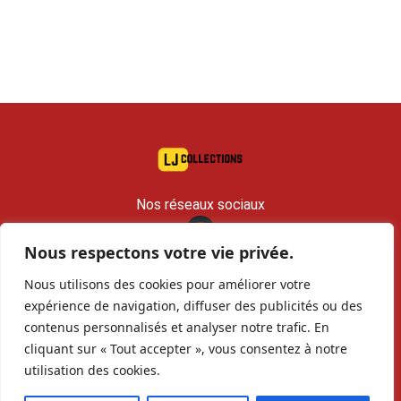
Nos réseaux sociaux
Nous respectons votre vie privée.
contact@lj-collections.com
Nous utilisons des cookies pour améliorer votre
RCS 979 374 147 Romans
expérience de navigation, diffuser des publicités ou des
contenus personnalisés et analyser notre trafic. En
Vous voulez
Contact
Archives
cliquant sur « Tout accepter », vous consentez à notre
vendre ?
utilisation des cookies.