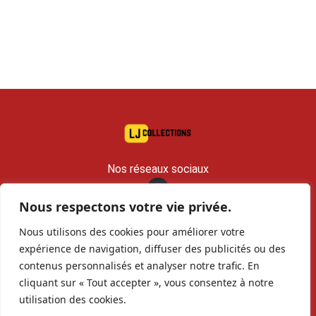
Nos réseaux sociaux
Nous respectons votre vie privée.
contact@lj-collections.com
Nous utilisons des cookies pour améliorer votre
RCS 979 374 147 Romans
expérience de navigation, diffuser des publicités ou des
contenus personnalisés et analyser notre trafic. En
Vous voulez
Contact
Archives
cliquant sur « Tout accepter », vous consentez à notre
vendre ?
utilisation des cookies.