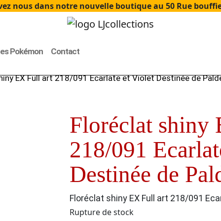
ez nous dans notre nouvelle boutique au 50 Rue bouffier
tes Pokémon
Contact
hiny EX Full art 218/091 Ecarlate et Violet Destinée de Pal
Floréclat shiny 
218/091 Ecarlate
Destinée de Pa
Floréclat shiny EX Full art 218/091 Eca
Rupture de stock