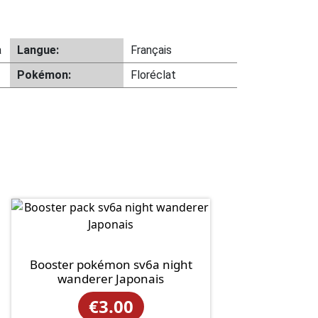
a
Langue:
Français
Pokémon:
Floréclat
Booster pokémon sv6a night
wanderer Japonais
€
3.00