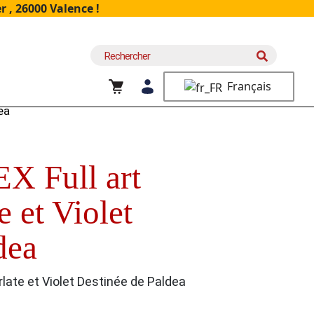
 , 26000 Valence !
Recherche
pour :
Français
dea
EX Full art
 et Violet
ldea
rlate et Violet Destinée de Paldea