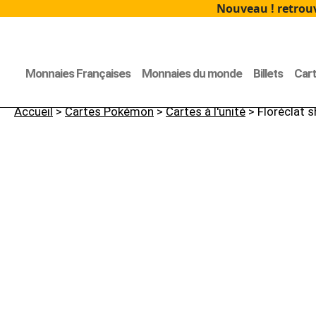
Nouveau ! retrouv
Monnaies Françaises
Monnaies du monde
Billets
Car
Accueil
>
Cartes Pokémon
>
Cartes à l'unité
> Floréclat s