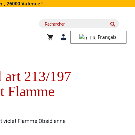
 , 26000 Valence !
Recherche
pour :
Français
l art 213/197
let Flamme
 et violet Flamme Obsidienne