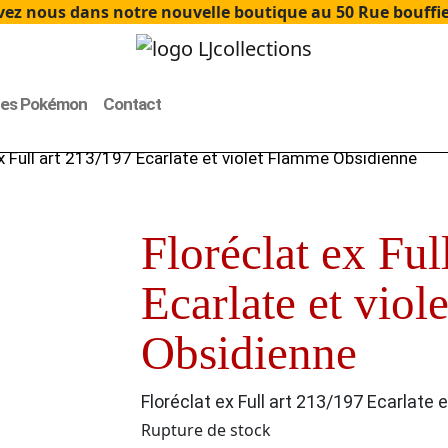
ez nous dans notre nouvelle boutique au 50 Rue bouffier
tes Pokémon
Contact
x Full art 213/197 Ecarlate et violet Flamme Obsidienne
Floréclat ex Ful
Ecarlate et vio
Obsidienne
Floréclat ex Full art 213/197 Ecarlate
Rupture de stock