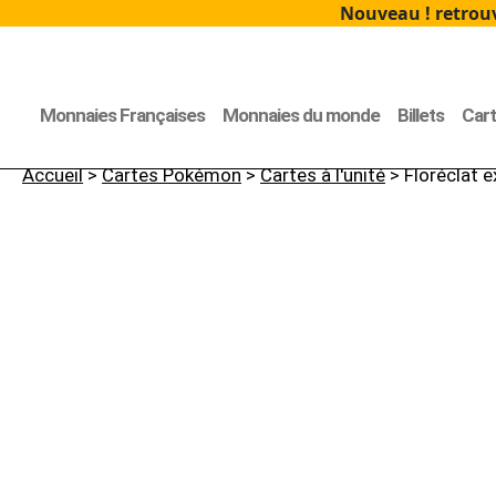
Nouveau ! retrouv
Monnaies Françaises
Monnaies du monde
Billets
Car
Accueil
>
Cartes Pokémon
>
Cartes à l'unité
> Floréclat e