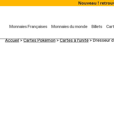
Nouveau ! retrouv
Monnaies Françaises
Monnaies du monde
Billets
Car
Accueil
>
Cartes Pokémon
>
Cartes à l'unité
> Dresseur d