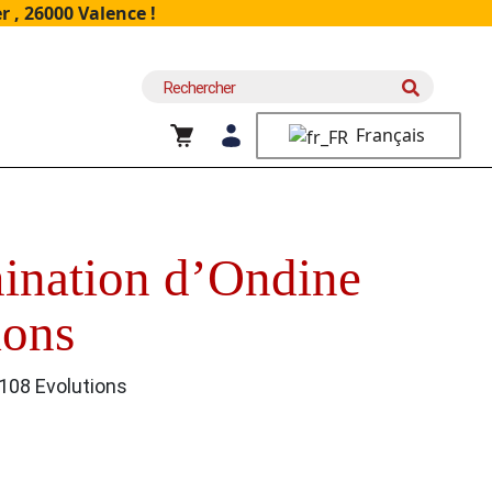
 , 26000 Valence !
Recherche
pour :
Français
mination d’Ondine
ions
108 Evolutions