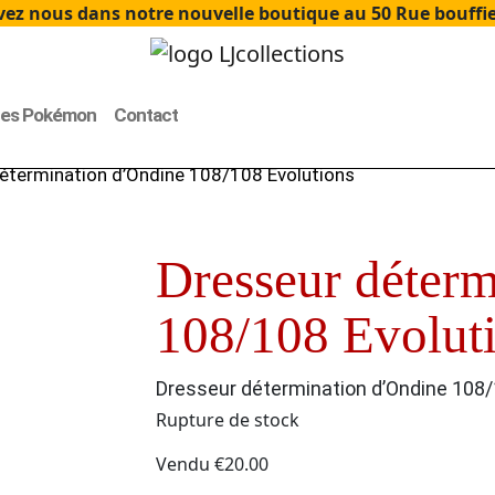
ez nous dans notre nouvelle boutique au 50 Rue bouffier
tes Pokémon
Contact
étermination d’Ondine 108/108 Evolutions
Dresseur déter
108/108 Evolut
Dresseur détermination d’Ondine 108/
Rupture de stock
Vendu
€
20.00