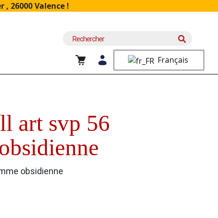
 , 26000 Valence !
Recherche
pour :
Français
l art svp 56
obsidienne
lamme obsidienne