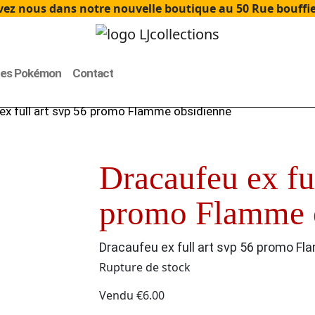
ez nous dans notre nouvelle boutique au 50 Rue bouffier
tes Pokémon
Contact
ex full art svp 56 promo Flamme obsidienne
Dracaufeu ex ful
promo Flamme 
Dracaufeu ex full art svp 56 promo F
Rupture de stock
Vendu
€
6.00