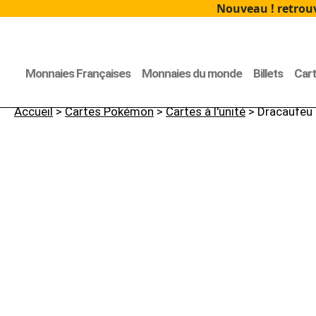
Nouveau ! retrouv
Monnaies Françaises
Monnaies du monde
Billets
Car
Accueil
>
Cartes Pokémon
>
Cartes à l'unité
> Dracaufeu 