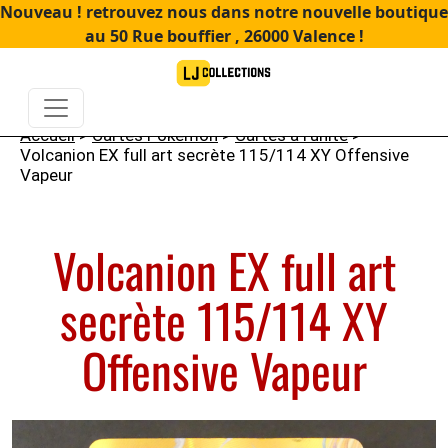
Nouveau ! retrouvez nous dans notre nouvelle boutique
au 50 Rue bouffier , 26000 Valence !
Accueil
>
Cartes Pokémon
>
Cartes à l'unité
>
Volcanion EX full art secrète 115/114 XY Offensive
Vapeur
Volcanion EX full art
secrète 115/114 XY
Offensive Vapeur