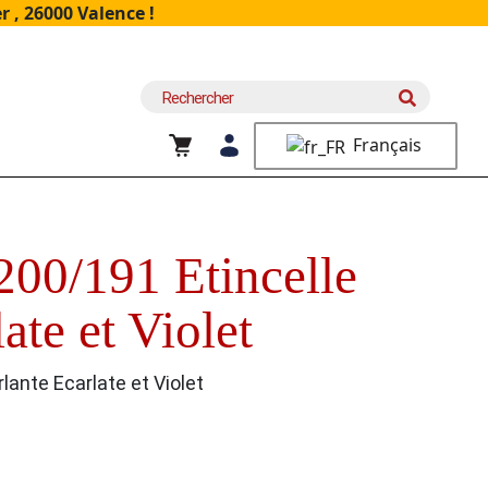
 , 26000 Valence !
Recherche
pour :
Français
200/191 Etincelle
ate et Violet
lante Ecarlate et Violet