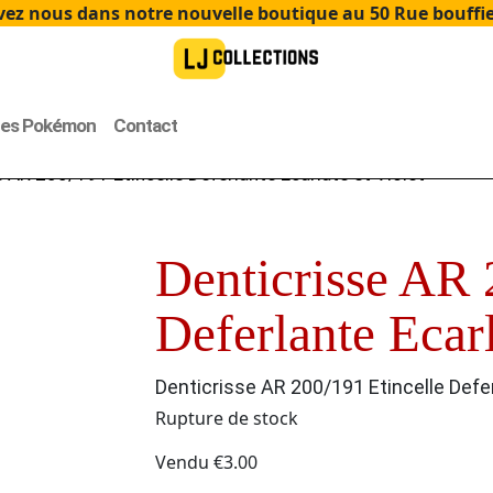
ez nous dans notre nouvelle boutique au 50 Rue bouffier
tes Pokémon
Contact
 AR 200/191 Etincelle Deferlante Ecarlate et Violet
Denticrisse AR 
Deferlante Ecarl
Denticrisse AR 200/191 Etincelle Defer
Rupture de stock
Vendu
€
3.00