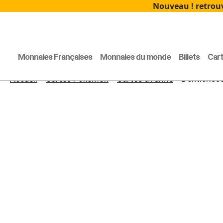
Nouveau ! retrouv
Monnaies Françaises
Monnaies du monde
Billets
Car
Accueil
>
Cartes Pokémon
>
Cartes à l'unité
> Denticrisse