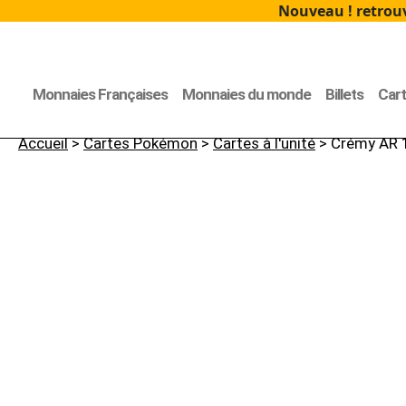
Nouveau ! retrouv
Monnaies Françaises
Monnaies du monde
Billets
Car
Accueil
>
Cartes Pokémon
>
Cartes à l'unité
> Crémy AR 1