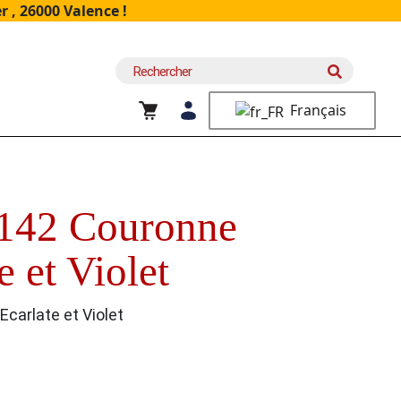
 , 26000 Valence !
Recherche
pour :
Français
142 Couronne
e et Violet
carlate et Violet