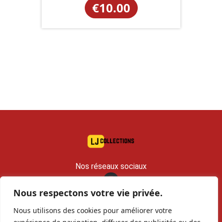
€
10.00
Nos réseaux sociaux
Nous respectons votre vie privée.
contact@lj-collections.com
Nous utilisons des cookies pour améliorer votre
RCS 979 374 147 Romans