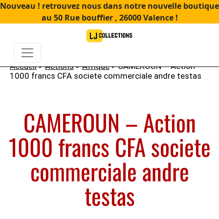
Nouveau ! retrouvez nous dans notre nouvelle boutique
au 50 Rue bouffier , 26000 Valence !
Accueil
>
Actions
>
Afrique
> CAMEROUN – Action
1000 francs CFA societe commerciale andre testas
CAMEROUN – Action
1000 francs CFA societe
commerciale andre
testas