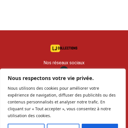
Nos réseaux sociaux
Nous respectons votre vie privée.
contact@lj-collections.com
Nous utilisons des cookies pour améliorer votre
RCS 979 374 147 Romans
expérience de navigation, diffuser des publicités ou des
contenus personnalisés et analyser notre trafic. En
Vous voulez
Contact
Archives
cliquant sur « Tout accepter », vous consentez à notre
vendre ?
utilisation des cookies.