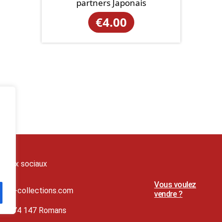
partners Japonais
€
4.00
seaux sociaux
Vous voulez
t@lj-collections.com
vendre ?
79 374 147 Romans