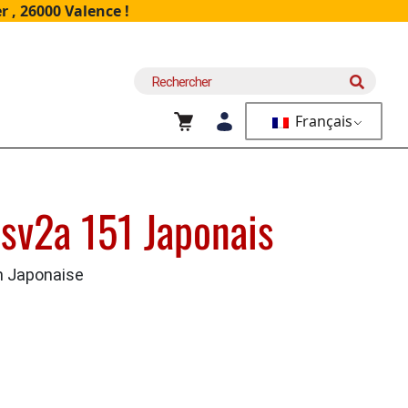
 , 26000 Valence !
Recherche
pour :
Français
sv2a 151 Japonais
n Japonaise