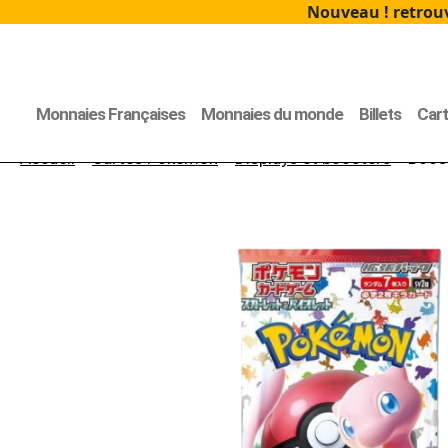
Nouveau ! retrouv
Monnaies Françaises
Monnaies du monde
Billets
Car
Accueil
>
Cartes Pokémon
>
Displays et boosters
> Boos