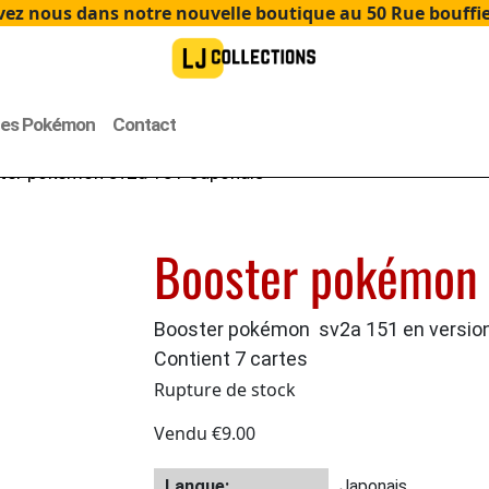
ez nous dans notre nouvelle boutique au 50 Rue bouffier
tes Pokémon
Contact
ter pokémon sv2a 151 Japonais
Booster pokémon 
Booster pokémon sv2a 151 en versio
Contient 7 cartes
Rupture de stock
Vendu
€
9.00
Langue:
Japonais