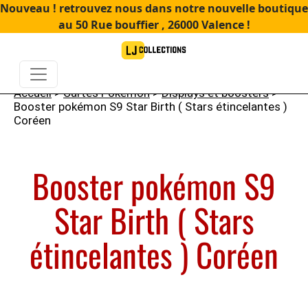
Nouveau ! retrouvez nous dans notre nouvelle boutique
au 50 Rue bouffier , 26000 Valence !
Accueil
>
Cartes Pokémon
>
Displays et boosters
>
Booster pokémon S9 Star Birth ( Stars étincelantes )
Coréen
Booster pokémon S9
Star Birth ( Stars
étincelantes ) Coréen