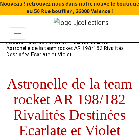
Nouveau ! retrouvez nous dans notre nouvelle boutique
au 50 Rue bouffier , 26000 Valence !
Accueil
>
Cartes Pokémon
>
Cartes à l'unité
>
Astronelle de la team rocket AR 198/182 Rivalités
Destinées Ecarlate et Violet
Astronelle de la team
rocket AR 198/182
Rivalités Destinées
Ecarlate et Violet