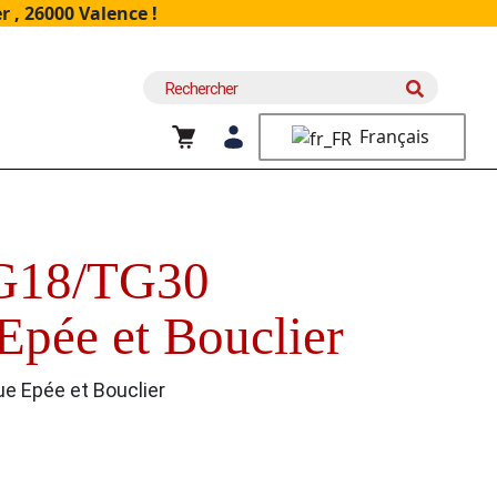
 , 26000 Valence !
Recherche
pour :
Français
G18/TG30
Epée et Bouclier
 Epée et Bouclier