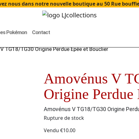
ez nous dans notre nouvelle boutique au 50 Rue bouffier
tes Pokémon
Contact
 TG18/TG30 Origine Perdue Epée et Bouclier
Amovénus V T
Origine Perdue 
Amovénus V TG18/TG30 Origine Perdue
Rupture de stock
Vendu
€
10.00