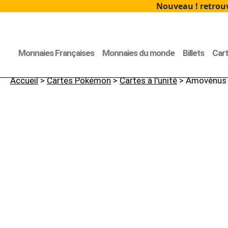
Nouveau ! retrouv
Monnaies Françaises
Monnaies du monde
Billets
Car
Accueil
>
Cartes Pokémon
>
Cartes à l'unité
> Amovénus V