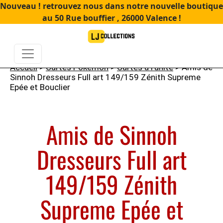
Nouveau ! retrouvez nous dans notre nouvelle boutique
au 50 Rue bouffier , 26000 Valence !
Accueil
>
Cartes Pokémon
>
Cartes à l'unité
> Amis de
Sinnoh Dresseurs Full art 149/159 Zénith Supreme
Epée et Bouclier
Amis de Sinnoh
Dresseurs Full art
149/159 Zénith
Supreme Epée et