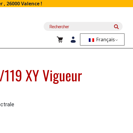
 , 26000 Valence !
Recherche
pour :
Français
7/119 XY Vigueur
ctrale