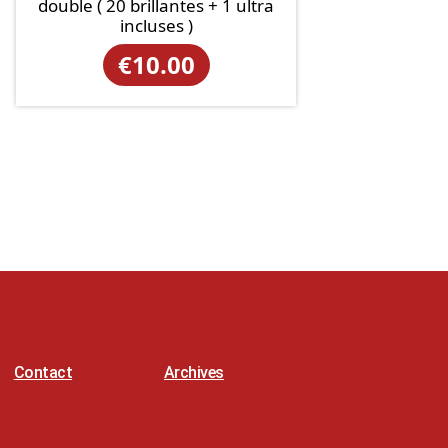
double ( 20 brillantes + 1 ultra
incluses )
€
10.00
Contact
Archives