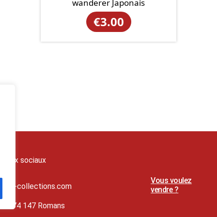
wanderer Japonais
€
3.00
seaux sociaux
Vous voulez
t@lj-collections.com
vendre ?
79 374 147 Romans