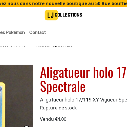
ez nous dans notre nouvelle boutique au 50 Rue bouffier
tes Pokémon
Contact
 holo 17/119 XY Vigueur Spectrale
Aligatueur holo 1
Spectrale
Aligatueur holo 17/119 XY Vigueur Spe
Rupture de stock
Vendu
€
4.00