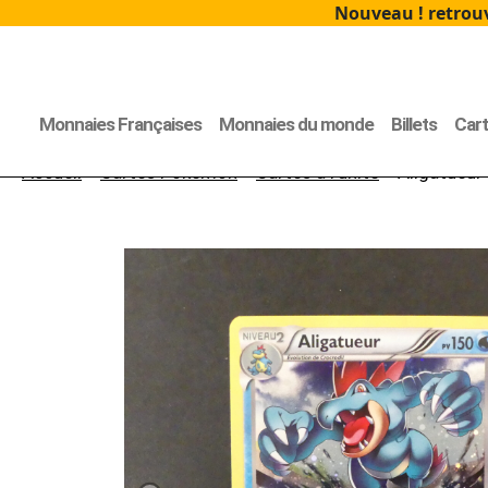
Nouveau ! retrouv
Monnaies Françaises
Monnaies du monde
Billets
Car
Accueil
>
Cartes Pokémon
>
Cartes à l'unité
> Aligatueur