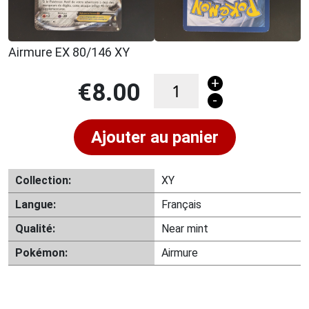
Airmure EX 80/146 XY
+
quantité
€
8.00
-
de
Airmure
Ajouter au panier
EX
80/146
XY
Collection:
XY
Langue:
Français
Qualité:
Near mint
Pokémon:
Airmure