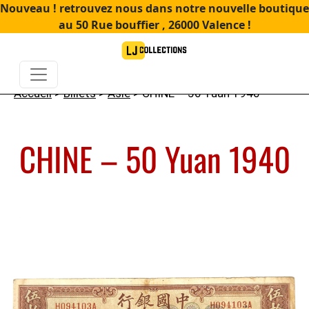
Nouveau ! retrouvez nous dans notre nouvelle boutique
au 50 Rue bouffier , 26000 Valence !
Accueil
>
Billets
>
Asie
> CHINE – 50 Yuan 1940
CHINE – 50 Yuan 1940