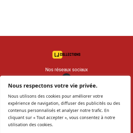
Nos réseaux sociaux
Nous respectons votre vie privée.
contact@lj-collections.com
Nous utilisons des cookies pour améliorer votre
RCS 979 374 147 Romans
expérience de navigation, diffuser des publicités ou des
contenus personnalisés et analyser notre trafic. En
Vous voulez
Contact
Archives
cliquant sur « Tout accepter », vous consentez à notre
vendre ?
utilisation des cookies.