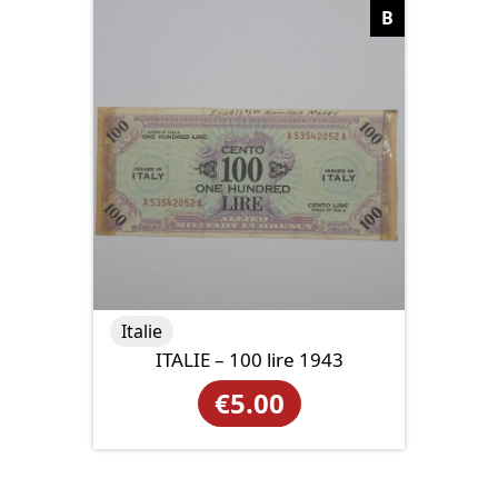
B
Italie
ITALIE – 100 lire 1943
€
5.00