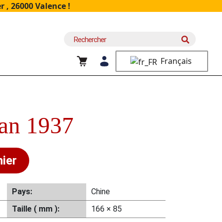
 , 26000 Valence !
Recherche
pour :
Français
an 1937
nier
Pays:
Chine
Taille ( mm ):
166 × 85