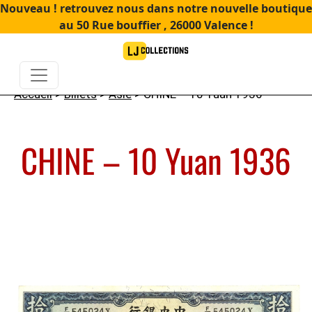
Nouveau ! retrouvez nous dans notre nouvelle boutique
au 50 Rue bouffier , 26000 Valence !
Accueil
>
Billets
>
Asie
> CHINE – 10 Yuan 1936
CHINE – 10 Yuan 1936