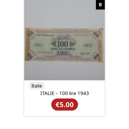
B
Italie
ITALIE – 100 lire 1943
€
5.00