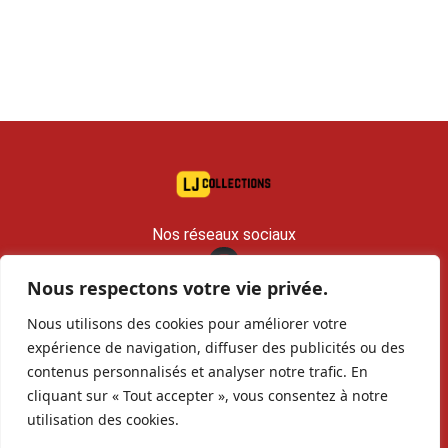
Nos réseaux sociaux
Nous respectons votre vie privée.
contact@lj-collections.com
Nous utilisons des cookies pour améliorer votre
RCS 979 374 147 Romans
expérience de navigation, diffuser des publicités ou des
contenus personnalisés et analyser notre trafic. En
Vous voulez
Contact
Archives
cliquant sur « Tout accepter », vous consentez à notre
vendre ?
utilisation des cookies.