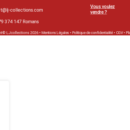
Vous voulez
t@lj-collections.com
vendre ?
79 374 147 Romans
ht©
LJcollections 2026 •
Mentions Légales
•
Politique de confidentialité
•
CGV
•
Pl