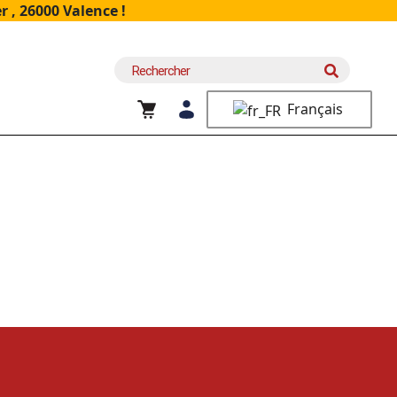
 , 26000 Valence !
Recherche
pour :
Français