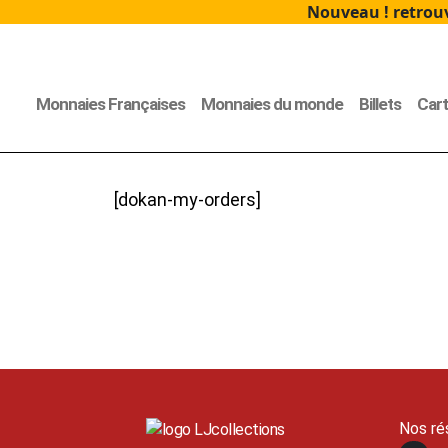
Nouveau ! retrouv
Monnaies Françaises
Monnaies du monde
Billets
Car
[dokan-my-orders]
Nos ré