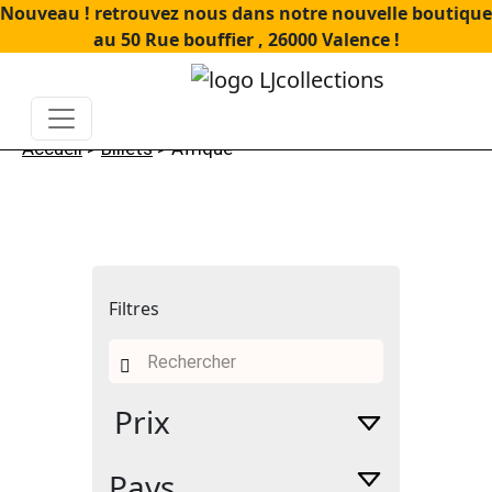
Nouveau ! retrouvez nous dans notre nouvelle boutique
au 50 Rue bouffier , 26000 Valence !
Accueil
>
Billets
> Afrique
Filtres
Recherche
pour :
Prix
Pays