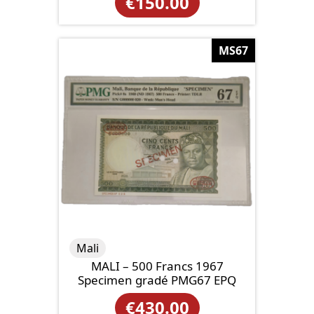
€
150.00
MS67
Mali
MALI – 500 Francs 1967
Specimen gradé PMG67 EPQ
€
430.00