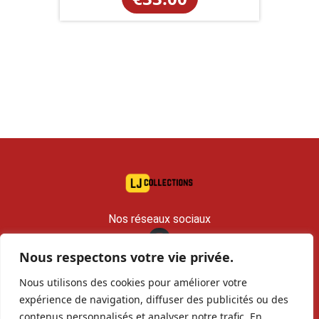
Nos réseaux sociaux
Nous respectons votre vie privée.
contact@lj-collections.com
Nous utilisons des cookies pour améliorer votre
RCS 979 374 147 Romans
expérience de navigation, diffuser des publicités ou des
contenus personnalisés et analyser notre trafic. En