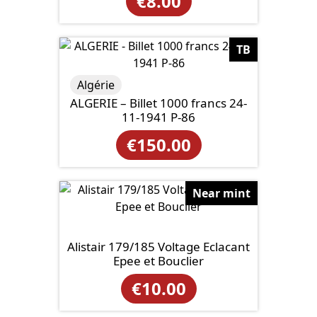
€
8.00
TB
Algérie
ALGERIE – Billet 1000 francs 24-
11-1941 P-86
€
150.00
Near mint
Alistair 179/185 Voltage Eclacant
Epee et Bouclier
€
10.00