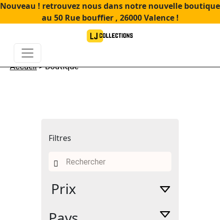
Nouveau ! retrouvez nous dans notre nouvelle boutique
au 50 Rue bouffier , 26000 Valence !
Accueil
> Boutique
Filtres
Recherche
pour :
Prix
Pays