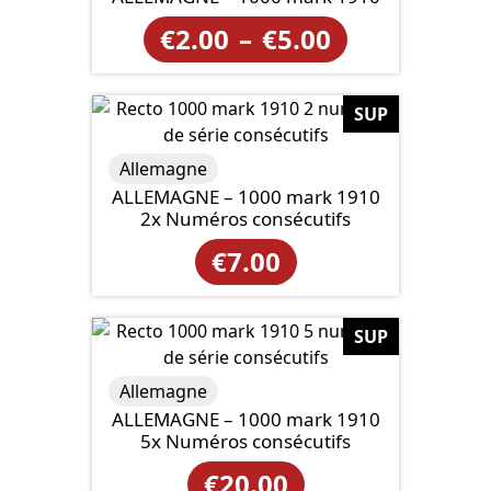
à
Plage
€
2.00
–
€
5.00
€10.00
de
prix :
SUP
€2.00
Allemagne
à
ALLEMAGNE – 1000 mark 1910
2x Numéros consécutifs
€5.00
€
7.00
SUP
Allemagne
ALLEMAGNE – 1000 mark 1910
5x Numéros consécutifs
€
20.00