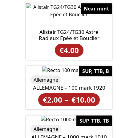
Near mint
Alistair TG24/TG30 Astre
Radieux Epée et Bouclier
€
4.00
SUP, TTB, B
Allemagne
ALLEMAGNE – 100 mark 1920
Plage
€
2.00
–
€
10.00
de
prix :
SUP, TTB, TB
Allemagne
€2.00
ALLEMAGNE – 1000 mark 1910