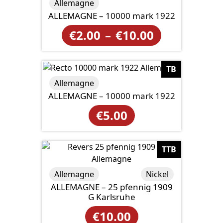
Allemagne
ALLEMAGNE – 10000 mark 1922
Plage
€
2.00
–
€
10.00
de
prix :
TB
Allemagne
€2.00
ALLEMAGNE – 10000 mark 1922
à
€
5.00
€10.00
TTB
Allemagne
Nickel
ALLEMAGNE – 25 pfennig 1909
G Karlsruhe
€
10.00