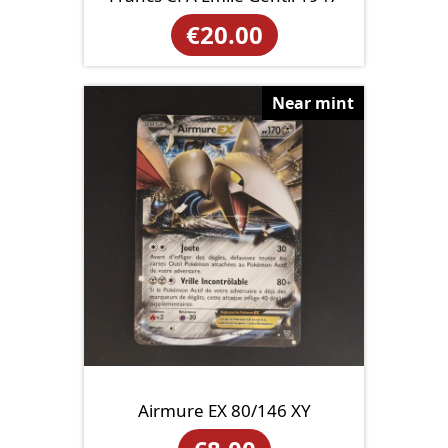
€
20.00
Near mint
Airmure EX 80/146 XY