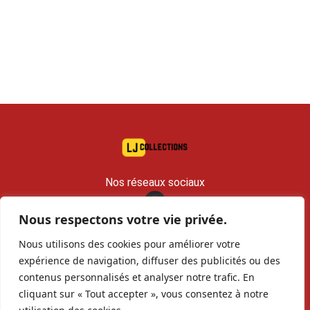
Nos réseaux sociaux
Nous respectons votre vie privée.
contact@lj-collections.com
Nous utilisons des cookies pour améliorer votre
RCS 979 374 147 Romans
expérience de navigation, diffuser des publicités ou des
contenus personnalisés et analyser notre trafic. En
Vous voulez
Contact
Archives
cliquant sur « Tout accepter », vous consentez à notre
vendre ?