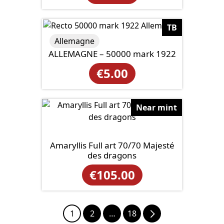
TB
Allemagne
ALLEMAGNE – 50000 mark 1922
€
5.00
Near mint
Amaryllis Full art 70/70 Majesté
des dragons
€
105.00
1
2
…
18